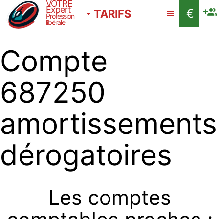
VOTRE
Expert
€
TARIFS
Profession
libérale
Compte
687250
amortissements
dérogatoires
Les comptes