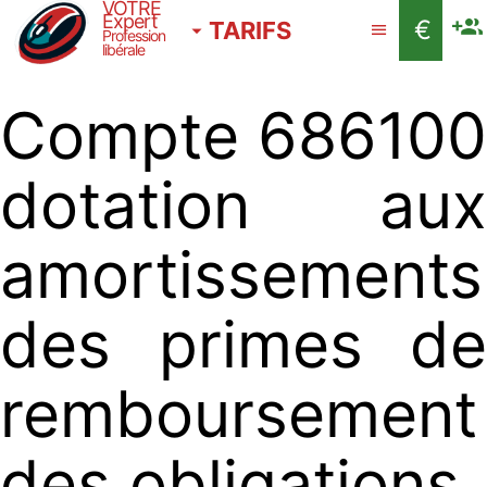
VOTRE
Expert
€
TARIFS
Profession
libérale
Compte 686100
dotation aux
amortissements
des primes de
remboursement
des obligations