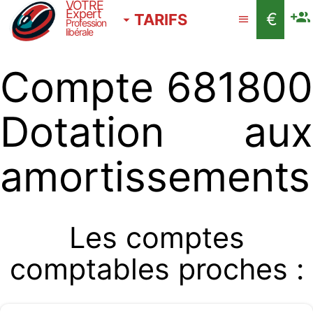
VOTRE
Expert
€
TARIFS
Profession
libérale
Compte 681800
Dotation aux
amortissements
Les comptes
comptables proches :