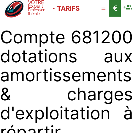
VOTRE
Expert
€
TARIFS
Profession
libérale
Compte 681200
dotations aux
amortissements
& charges
d'exploitation à
répartir