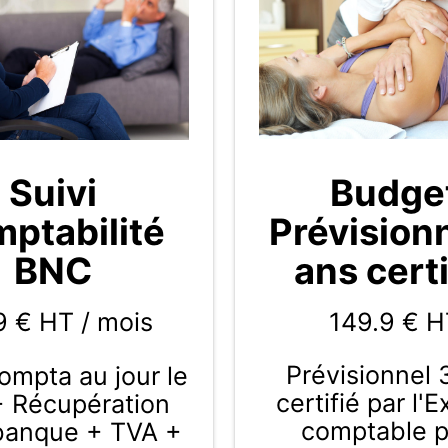
Budge
Suivi
Prévision
ptabilité
ans certi
BNC
149.9
€ H
9 € HT / mois
Prévisionnel 
compta au jour le
certifié par l'
+ Récupération
comptable 
 banque + TVA +