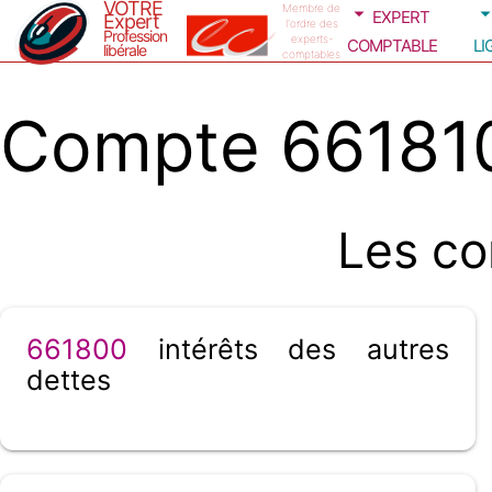
VOTRE
expert
Membre de
Expert
l'ordre des
Profession
comptable
li
experts-
libérale
comptables
Compte 661810
Les co
661800
intérêts des autres
dettes