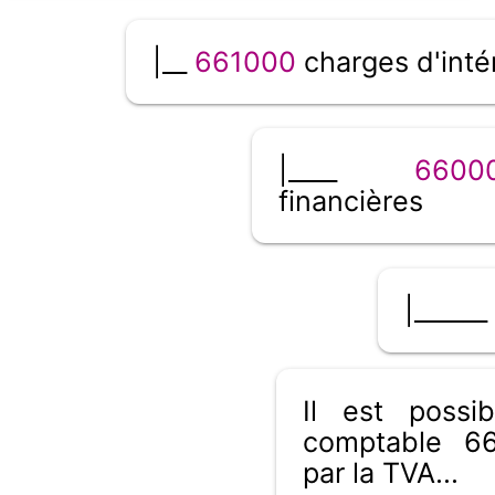
|__
661000
charges d'inté
|____
6600
financières
|______
Il est poss
comptable 66
par la TVA...