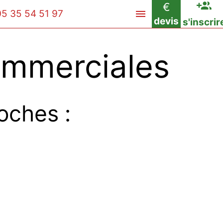
€
05 35 54 51 97
devis
s'inscrir
ommerciales
oches :