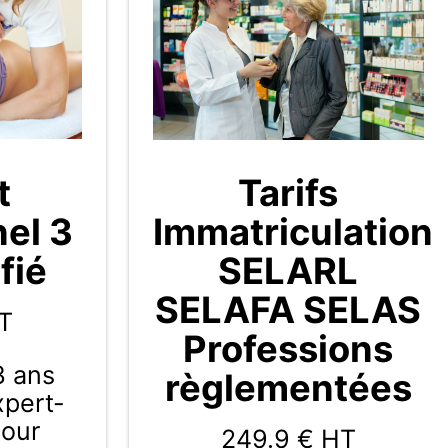
t
Tarifs
nel 3
Immatriculation
fié
SELARL
SELAFA SELAS
T
Professions
3 ans
règlementées
Expert-
pour
249.9
€ HT