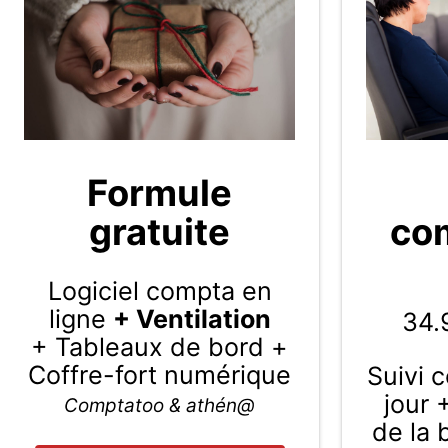
Formule
gratuite
com
Logiciel compta en
ligne
+ Ventilation
34.
+ Tableaux de bord +
Coffre-fort numérique
Suivi 
jour 
Comptatoo & athén@
de la