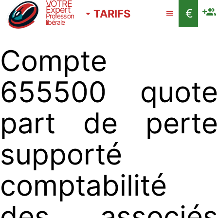
VOTRE
Expert
€
TARIFS
Profession
libérale
Compte
655500 quote
part de perte
supporté
comptabilité
des associés