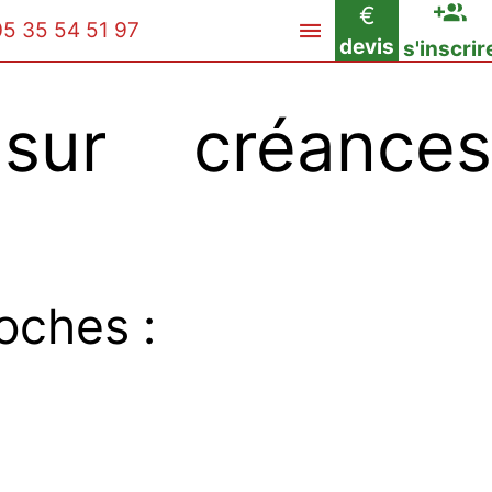
€
05 35 54 51 97
devis
s'inscrir
ur créances
oches :