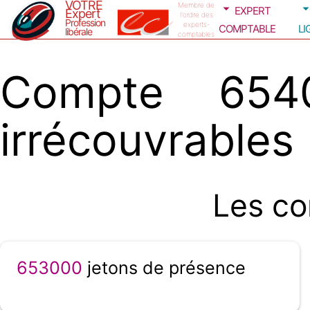
VOTRE
expert
Membre de
Expert
l'ordre des
Profession
comptable
li
experts-
libérale
comptables
Compte 6540
irrécouvrables
Les co
653000
jetons de présence