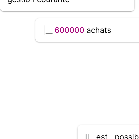
|__
600000
achats
Il est poss