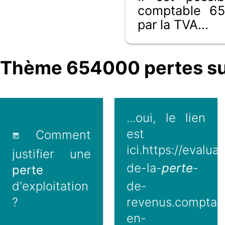
comptable 65
par la TVA...
Thème 654000 pertes sur
...oui, le lien
est
Comment
ici.https://evalua
justifier une
de-la-
perte
-
perte
d'exploitation
de-
?
revenus.comptab
en-