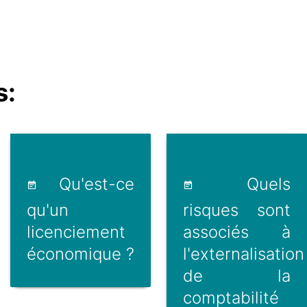
s:
Qu'est-ce
Quels
qu'un
risques sont
licenciement
associés à
économique ?
l'externalisation
de la
comptabilité