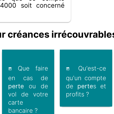
4000 soit concerné
 créances irrécouvrable
Que faire
Qu'est-ce
tion-
en cas de
qu'un compte
perte
ou de
de
perte
s et
vol de votre
profits ?
le-
carte
bancaire ?