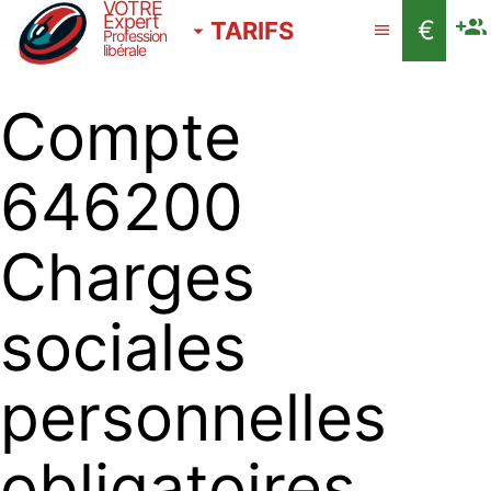
VOTRE
Expert
€
TARIFS
Profession
libérale
Compte
646200
Charges
sociales
personnelles
obligatoires