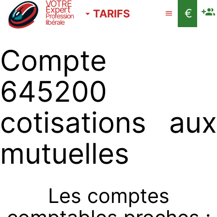
VOTRE
Expert
€
TARIFS
Profession
libérale
Compte
645200
cotisations aux
mutuelles
Les comptes