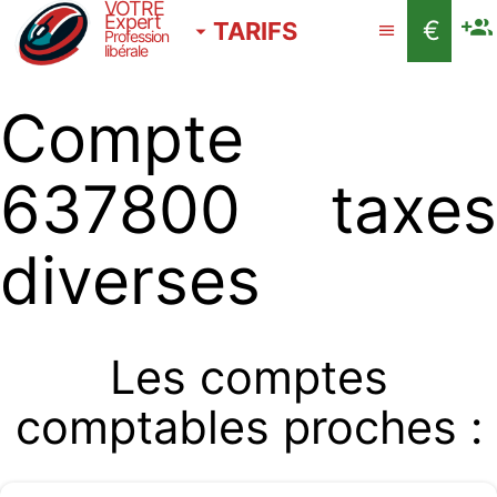
VOTRE
Expert
€
TARIFS
Profession
libérale
Compte
637800 taxes
diverses
Les comptes
comptables proches :