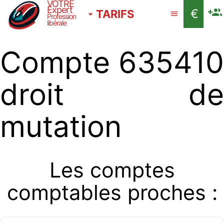
VOTRE
Expert
€
TARIFS
Profession
libérale
Compte 635410
droit de
mutation
Les comptes
comptables proches :