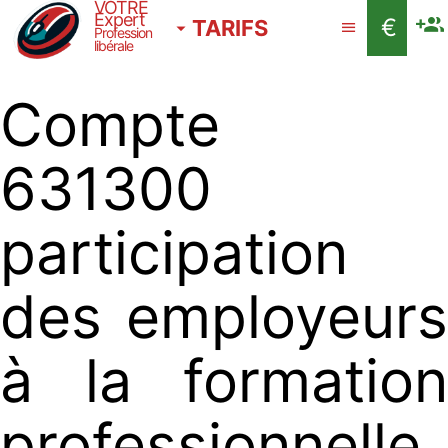
VOTRE
Expert
€
TARIFS
Profession
libérale
Compte
631300
participation
des employeurs
à la formation
professionnelle