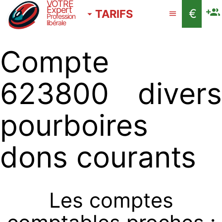
VOTRE
Expert
€
TARIFS
Profession
libérale
Compte
623800 divers
pourboires
dons courants
Les comptes