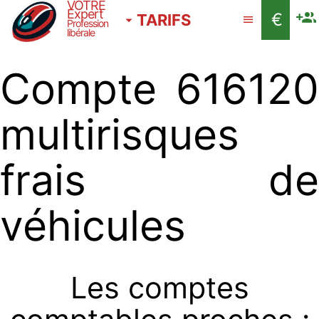
VOTRE
Expert
€
TARIFS
Profession
libérale
Compte 616120
multirisques
frais de
véhicules
Les comptes