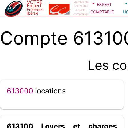
VOTRE
expert
Membre de
Expert
l'ordre des
Profession
comptable
li
experts-
libérale
comptables
Compte 613100
Les co
613000
locations
613100 Loyers et charges