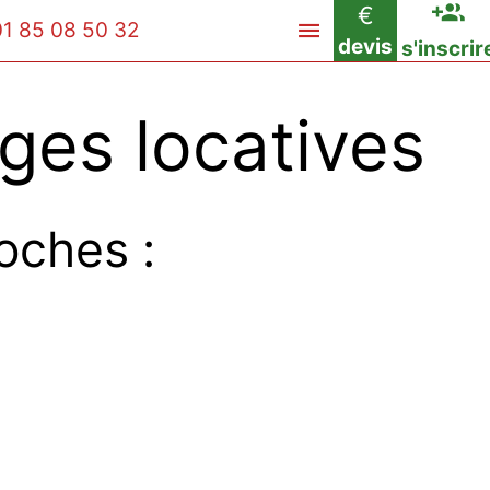
€
01 85 08 50 32
devis
s'inscrir
ges locatives
oches :