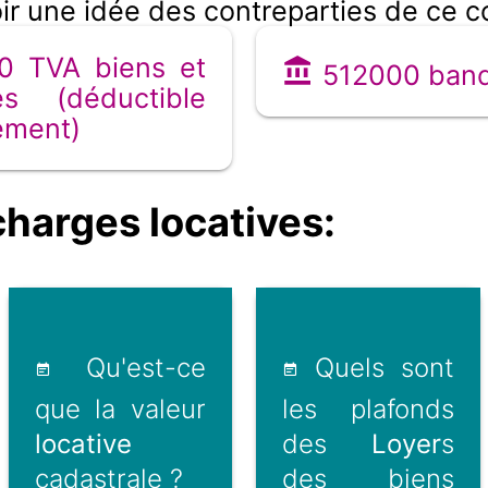
ir une idée des contreparties de ce 
0 TVA biens et
512000 ban
es (déductible
ement)
harges locatives:
Qu'est-ce
Quels sont
que la valeur
les plafonds
locative
des
Loyer
s
cadastrale ?
des biens