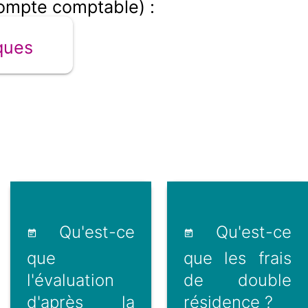
compte comptable) :
ques
Qu'est-ce
Qu'est-ce
que
que les frais
l'évaluation
de double
d'après la
résidence ?