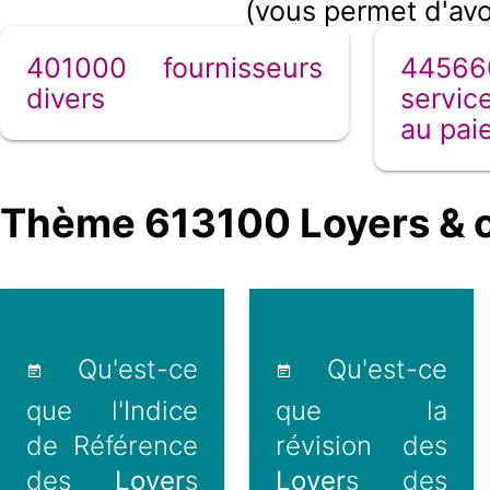
(vous permet d'avo
401000 fournisseurs
44566
divers
servic
au pai
Thème 613100 Loyers & c
Qu'est-ce
Qu'est-ce
que l'Indice
que la
de Référence
révision des
des
Loyer
s
Loyer
s des