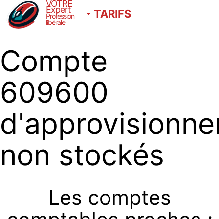
VOTRE
Expert
TARIFS
Profession
libérale
Compte
609600
d'approvisionn
non stockés
Les comptes