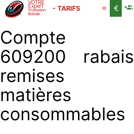
VOTRE
Expert
€
TARIFS
Profession
libérale
Compte
609200 rabais
remises
matières
consommables