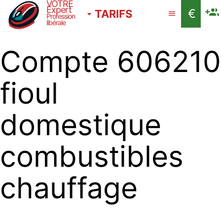
VOTRE
Expert
€
TARIFS
Profession
libérale
Compte 606210
fioul
domestique
combustibles
chauffage