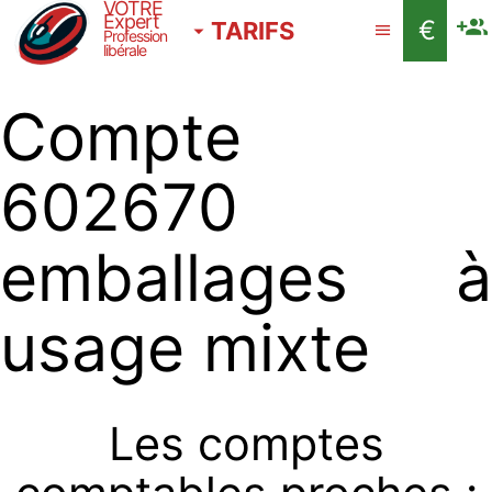
VOTRE
Expert
€
TARIFS
Profession
libérale
Compte
602670
emballages à
usage mixte
Les comptes