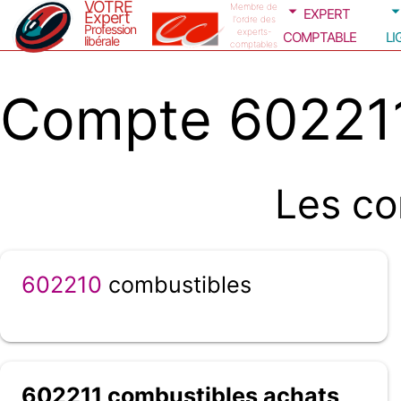
VOTRE
expert
Membre de
Expert
l'ordre des
Profession
comptable
li
experts-
libérale
comptables
Compte 602211
Les co
602210
combustibles
602211 combustibles achats