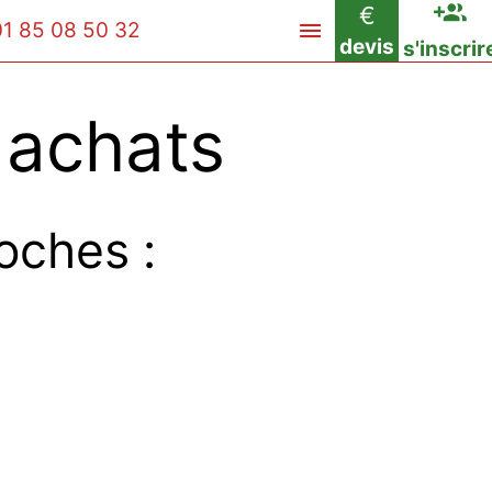
€
01 85 08 50 32
devis
s'inscrir
 achats
oches :