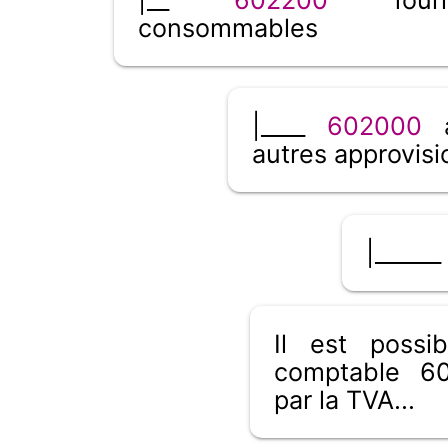
consommables
|____
602000
a
autres approvis
|______
Il est poss
comptable 60
par la TVA...