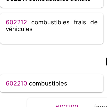
602212
combustibles frais de
véhicules
602210
combustibles
|__
602200
fourni