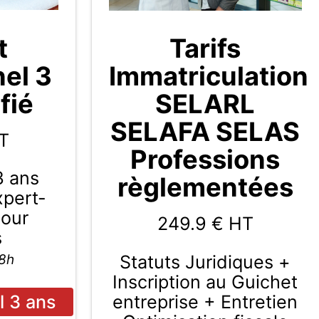
t
Tarifs
nel 3
Immatriculation
fié
SELARL
SELAFA SELAS
T
Professions
3 ans
règlementées
Expert-
pour
249.9
€ HT
s
Statuts Juridiques +
48h
Inscription au Guichet
entreprise + Entretien
l 3 ans