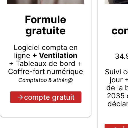
Formule
gratuite
com
Logiciel compta en
ligne
+ Ventilation
34.
+ Tableaux de bord +
Coffre-fort numérique
Suivi 
jour 
Comptatoo & athén@
de la
2035 c
compte gratuit
décla