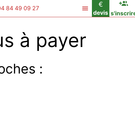
€
04 84 49 09 27
devis
s'inscrir
s à payer
oches :