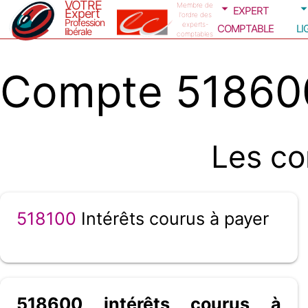
VOTRE
expert
Membre de
Expert
l'ordre des
Profession
comptable
li
experts-
libérale
comptables
Compte 518600 
Les co
518100
Intérêts courus à payer
518600 intérêts courus à