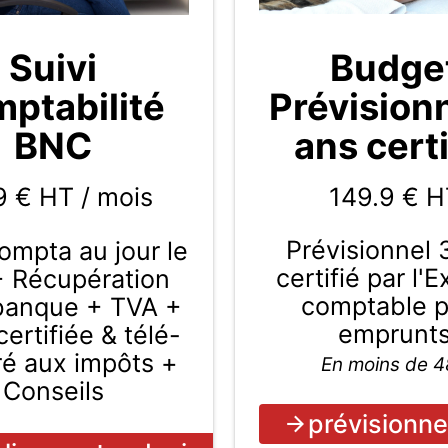
Budge
Suivi
Prévision
ptabilité
ans certi
BNC
149.9
€ H
9 € HT / mois
Prévisionnel 
compta au jour le
certifié par l'
+ Récupération
comptable 
 banque + TVA +
emprunt
ertifiée & télé-
ré aux impôts +
En moins de 
Conseils
prévisionne