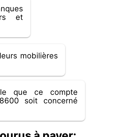
ues
ers et
eurs mobilières
ible que ce compte
8600 soit concerné
ourus à payer: