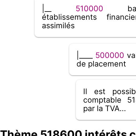
|__
510000
banq
établissements financi
assimilés
|____
500000
val
de placement
Il est poss
comptable 51
par la TVA...
Thème 518600 intérêts c