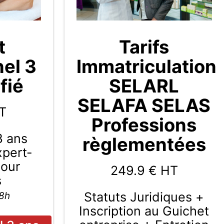
t
Tarifs
nel 3
Immatriculation
fié
SELARL
SELAFA SELAS
T
Professions
3 ans
règlementées
Expert-
pour
249.9
€ HT
s
Statuts Juridiques +
48h
Inscription au Guichet