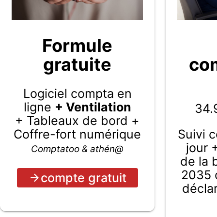
Formule
gratuite
com
Logiciel compta en
ligne
+ Ventilation
34.
+ Tableaux de bord +
Coffre-fort numérique
Suivi 
jour 
Comptatoo & athén@
de la
2035 c
compte gratuit
décla