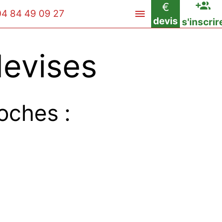
€
04 84 49 09 27
devis
s'inscrir
evises
oches :