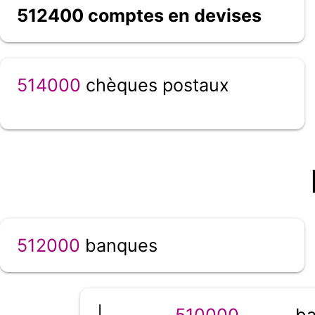
512400 comptes en devises
514000
chèques postaux
512000
banques
|__
510000
banq