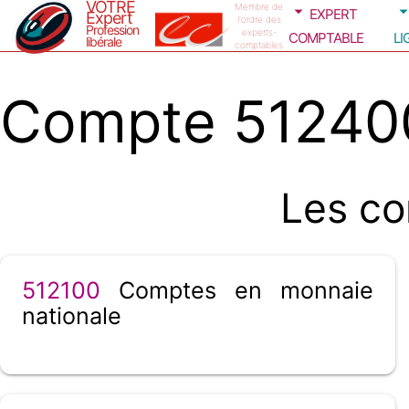
VOTRE
expert
Membre de
Expert
l'ordre des
Profession
comptable
li
experts-
libérale
comptables
Compte 512400
Les co
512100
Comptes en monnaie
nationale