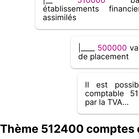
établissements financi
assimilés
|____
500000
val
de placement
Il est poss
comptable 51
par la TVA...
Thème 512400 comptes e