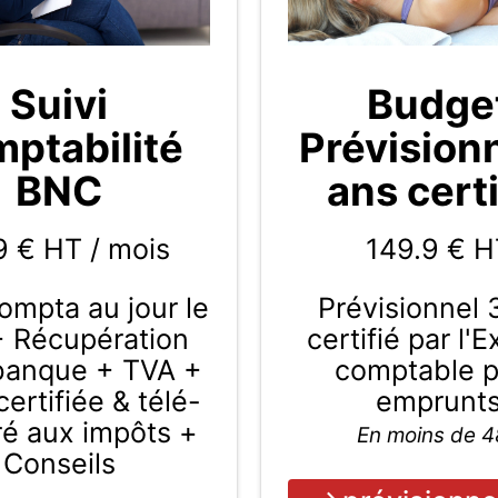
Budge
Suivi
Prévision
ptabilité
ans certi
BNC
149.9
€ H
9 € HT / mois
Prévisionnel 
compta au jour le
certifié par l'
+ Récupération
comptable 
 banque + TVA +
emprunt
ertifiée & télé-
ré aux impôts +
En moins de 
Conseils