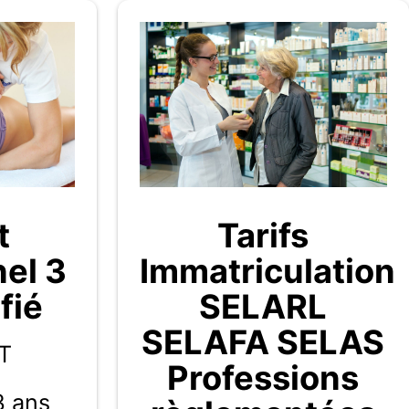
t
Tarifs
nel 3
Immatriculation
fié
SELARL
SELAFA SELAS
T
Professions
3 ans