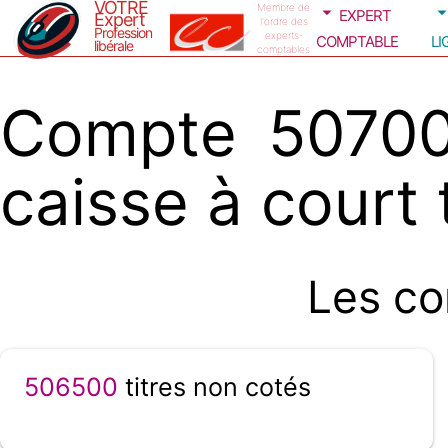
VOTRE
expert
Membre de
Expert
l'ordre des
Profession
comptable
li
experts-
libérale
comptables
Compte 50700
caisse à court
Les co
506500
titres non cotés