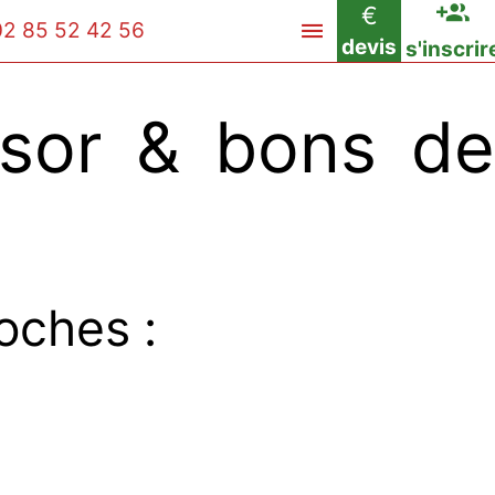
€
02 85 52 42 56
devis
s'inscrir
sor & bons de
oches :