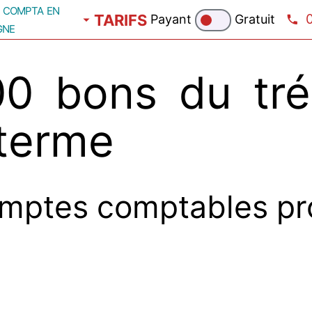
compta en
TARIFS
Payant
Gratuit
gne
0 bons du tré
 terme
mptes comptables pr