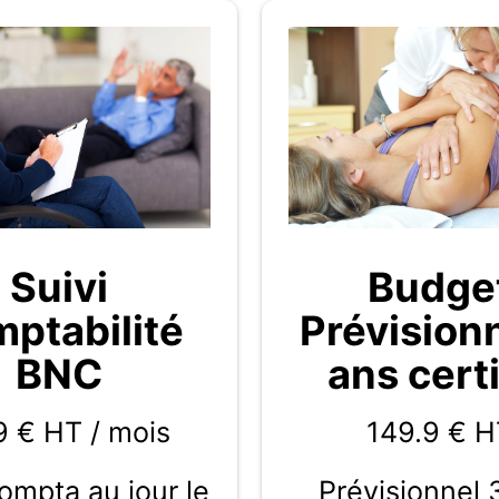
Budge
Suivi
Prévision
ptabilité
ans certi
BNC
149.9
€ H
9 € HT / mois
Prévisionnel 
compta au jour le