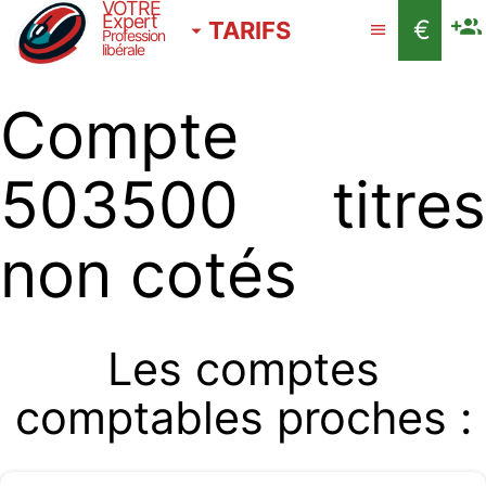
VOTRE
Expert
€
TARIFS
Profession
libérale
Compte
503500 titres
non cotés
Les comptes
comptables proches :