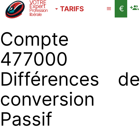
VOTRE
Expert
€
TARIFS
Profession
libérale
Compte
477000
Différences de
conversion
Passif