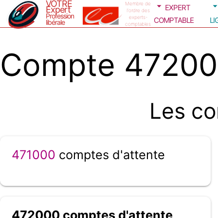
VOTRE
expert
Membre de
Expert
l'ordre des
Profession
comptable
li
experts-
libérale
comptables
Compte 472000
Les co
471000
comptes d'attente
472000 comptes d'attente