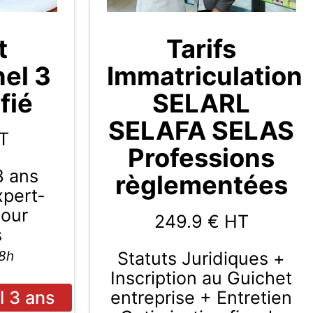
t
Tarifs
nel 3
Immatriculation
fié
SELARL
SELAFA SELAS
T
Professions
3 ans
règlementées
Expert-
pour
249.9
€ HT
s
Statuts Juridiques +
48h
Inscription au Guichet
entreprise + Entretien
l 3 ans