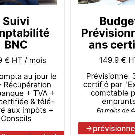
Budge
Suivi
Prévision
ptabilité
ans certi
BNC
149.9
€ H
9 € HT / mois
Prévisionnel 
compta au jour le
certifié par l'
+ Récupération
comptable 
 banque + TVA +
emprunt
ertifiée & télé-
ré aux impôts +
En moins de 
Conseils
prévisionne