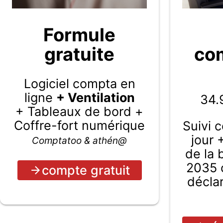
Formule
gratuite
com
Logiciel compta en
ligne
+ Ventilation
34.
+ Tableaux de bord +
Coffre-fort numérique
Suivi 
jour 
Comptatoo & athén@
de la
2035 c
compte gratuit
décla