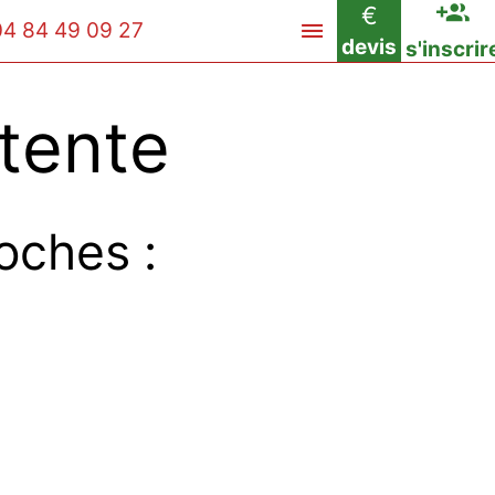
€
04 84 49 09 27
devis
s'inscrir
tente
oches :