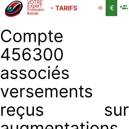
VOTRE
Expert
€
TARIFS
Profession
libérale
Compte
456300
associés
versements
reçus sur
augmentations