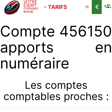
VOTRE
Expert
€
TARIFS
Profession
libérale
Compte 456150
apports en
numéraire
Les comptes
comptables proches :