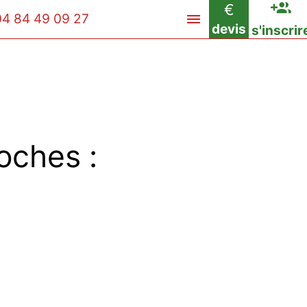
€
04 84 49 09 27
devis
s'inscrir
oches :