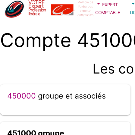
VOTRE
expert
Membre de
Expert
l'ordre des
Profession
comptable
li
experts-
libérale
comptables
Compte 45100
Les co
450000
groupe et associés
451000 groupe