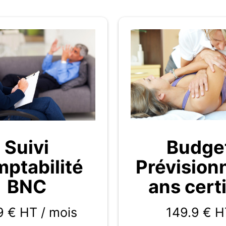
Budge
Suivi
Prévision
ptabilité
ans certi
BNC
149.9
€ H
9 € HT / mois