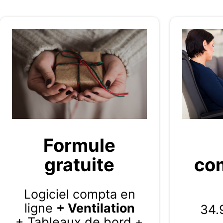
Formule
gratuite
com
Logiciel compta en
ligne
+ Ventilation
34.
+ Tableaux de bord +