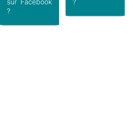
sur Facebook
?
?