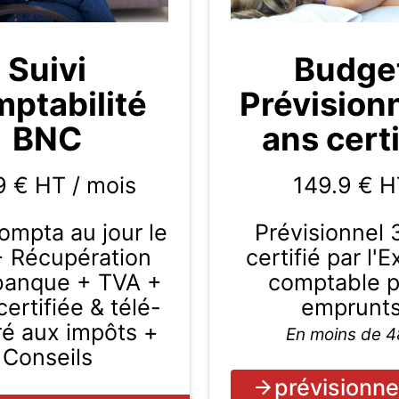
Budge
Suivi
Prévision
ptabilité
ans certi
BNC
149.9
€ H
9 € HT / mois
Prévisionnel 
compta au jour le
certifié par l'
+ Récupération
comptable 
 banque + TVA +
emprunt
ertifiée & télé-
ré aux impôts +
En moins de 
Conseils
prévisionne