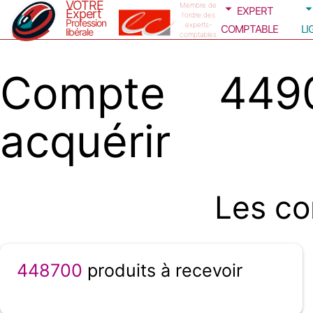
VOTRE
expert
Membre de
Expert
l'ordre des
Profession
comptable
li
experts-
libérale
comptables
Compte 4490
acquérir
Les co
448700
produits à recevoir