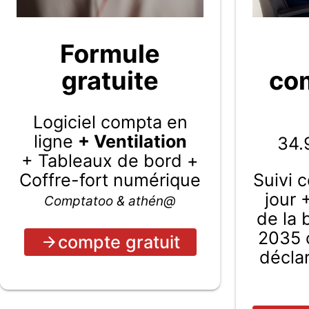
Formule
gratuite
com
Logiciel compta en
ligne
+ Ventilation
34.
+ Tableaux de bord +
Coffre-fort numérique
Suivi 
jour 
Comptatoo & athén@
de la
2035 c
compte gratuit
décla