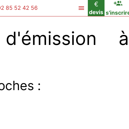
€
02 85 52 42 56
devis
s'inscrir
'émission à
oches :