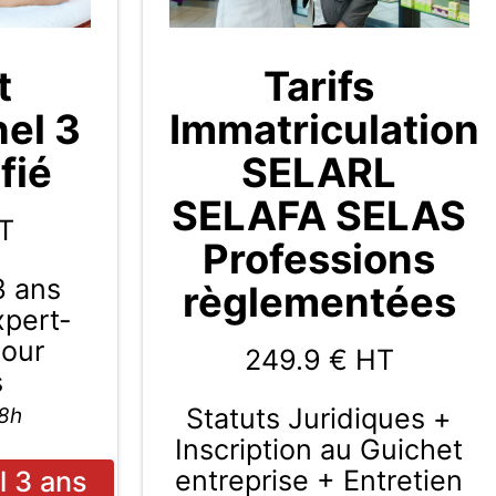
t
Tarifs
nel 3
Immatriculation
fié
SELARL
SELAFA SELAS
T
Professions
3 ans
règlementées
Expert-
pour
249.9
€ HT
s
Statuts Juridiques +
48h
Inscription au Guichet
entreprise + Entretien
l 3 ans