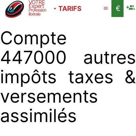
VOTRE
Expert
€
TARIFS
Profession
libérale
Compte
447000 autres
impôts taxes &
versements
assimilés