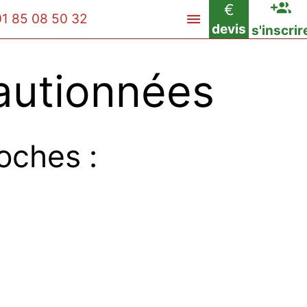
€
01 85 08 50 32
devis
s'inscrir
autionnées
oches :