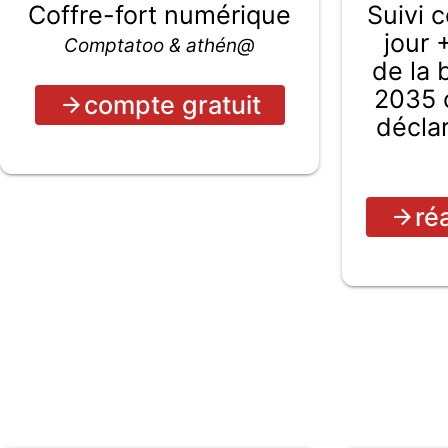
Coffre-fort numérique
Suivi 
jour 
Comptatoo & athén@
de la
2035 c
compte gratuit
décla
ré