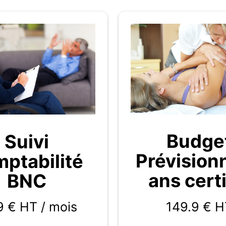
Budge
Suivi
Prévision
ptabilité
ans certi
BNC
149.9
€ H
9 € HT / mois