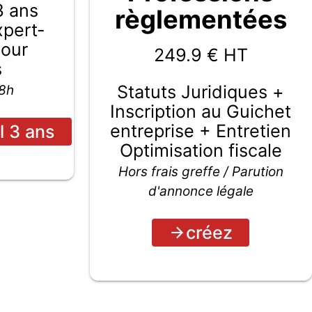
3 ans
règlementées
Expert-
pour
249.9
€ HT
s
Statuts Juridiques +
48h
Inscription au Guichet
entreprise + Entretien
l 3 ans
Optimisation fiscale
Hors frais greffe / Parution
d'annonce légale
créez