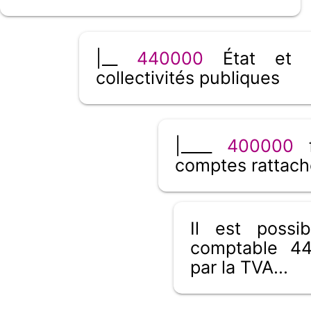
|__
440000
État et a
collectivités publiques
|____
400000
f
comptes rattach
Il est poss
comptable 44
par la TVA...