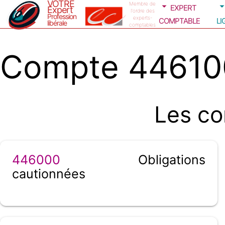
VOTRE
expert
Membre de
Expert
l'ordre des
Profession
comptable
li
experts-
libérale
comptables
Compte 446100
Les co
446000
Obligations
cautionnées