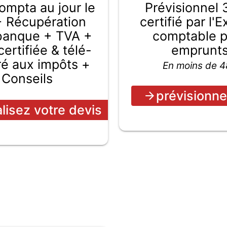
Prévisionnel 
compta au jour le
certifié par l'
+ Récupération
comptable 
 banque + TVA +
emprunt
ertifiée & télé-
ré aux impôts +
En moins de 
Conseils
prévisionne
alisez votre devis