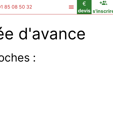
€
01 85 08 50 32
devis
s'inscrir
e d'avance
oches :