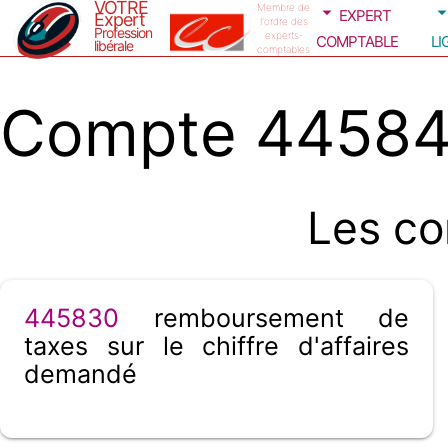
VOTRE
expert
Membre de
Expert
l'ordre des
Profession
comptable
li
experts-
libérale
comptables
Compte 445840
Les co
445830
remboursement de
taxes sur le chiffre d'affaires
demandé