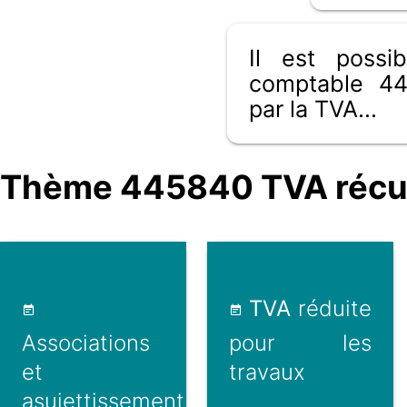
Il est poss
comptable 44
par la TVA...
Thème 445840 TVA récup
TVA
réduite
Associations
pour les
et
travaux
asujettissement