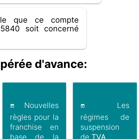
ible que ce compte
5840 soit concerné
érée d'avance:
Nouvelles
Les
règles pour la
régimes de
franchise en
suspension
base de la
de
TVA