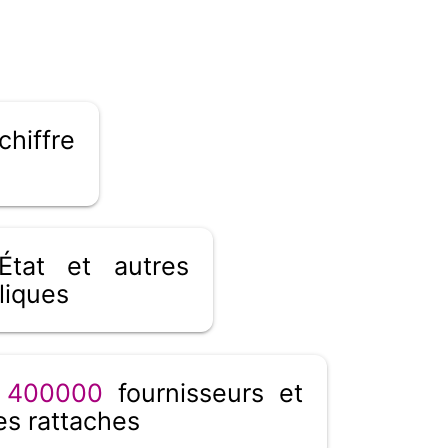
chiffre
tat et autres
liques
_
400000
fournisseurs et
s rattaches