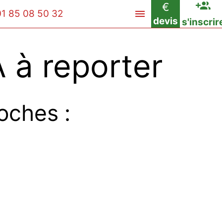
€
01 85 08 50 32
devis
s'inscrir
 à reporter
oches :