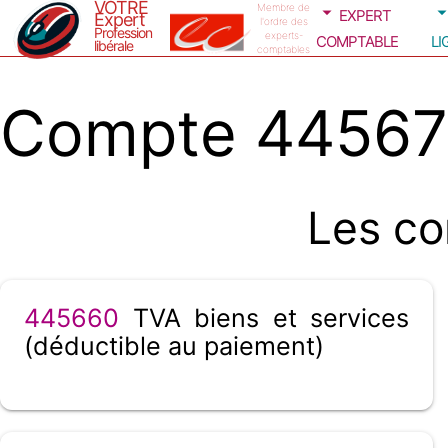
VOTRE
expert
Membre de
Expert
l'ordre des
Profession
comptable
li
experts-
libérale
comptables
Compte 445670
Les co
445660
TVA biens et services
(déductible au paiement)