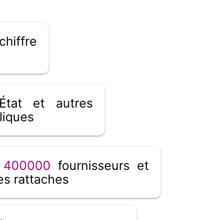
chiffre
tat et autres
liques
_
400000
fournisseurs et
s rattaches