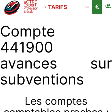
VOTRE
Expert
€
TARIFS
Profession
libérale
Compte
441900
avances sur
subventions
Les comptes