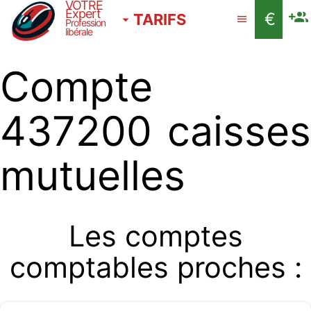
VOTRE
Expert
€
TARIFS
Profession
libérale
Compte
437200 caisses
mutuelles
Les comptes
comptables proches :