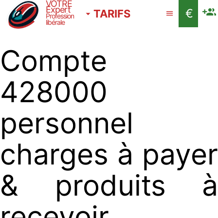
VOTRE
Expert
€
TARIFS
Profession
libérale
Compte
428000
personnel
charges à payer
& produits à
recevoir