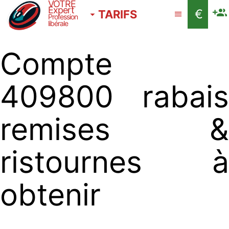
VOTRE
Expert
€
TARIFS
Profession
libérale
Compte
409800 rabais
remises &
ristournes à
obtenir