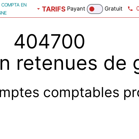
compta en
TARIFS
Payant
Gratuit
gne
04700 fou
on retenues de 
mptes comptables pr