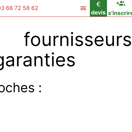
€
03 66 72 58 62
devis
s'inscrir
rnisseurs
garanties
oches :