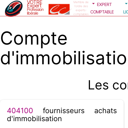
VOTRE
expert
Membre de
Expert
l'ordre des
Profession
comptable
li
experts-
libérale
comptables
Compte 4
d'immobilisati
Les co
404100
fournisseurs achats
d'immobilisation