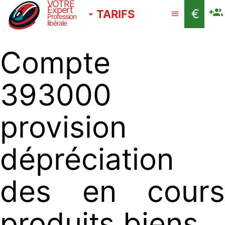
VOTRE
Expert
€
TARIFS
Profession
libérale
Compte
393000
provision
dépréciation
des en cours
produits biens