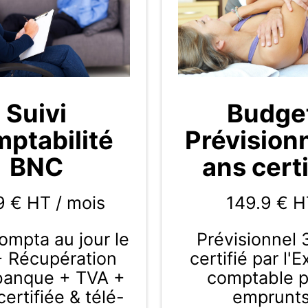
Budge
Suivi
Prévision
ptabilité
ans certi
BNC
149.9
€ H
9 € HT / mois
Prévisionnel 
compta au jour le
certifié par l'
+ Récupération
comptable 
 banque + TVA +
emprunt
ertifiée & télé-