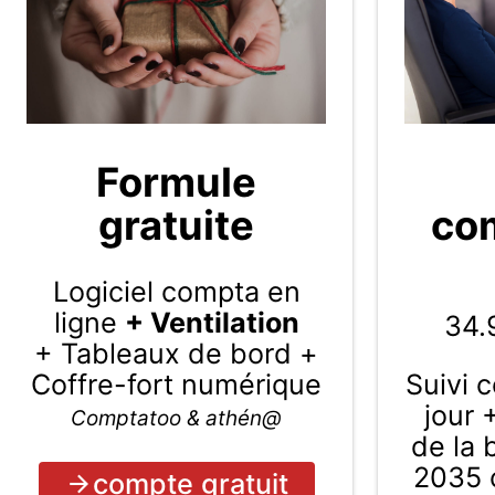
Formule
gratuite
com
Logiciel compta en
ligne
+ Ventilation
34.
+ Tableaux de bord +
Coffre-fort numérique
Suivi 
jour 
Comptatoo & athén@
de la
2035 c
compte gratuit