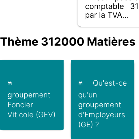
comptable 31
par la TVA...
Thème 312000 Matières (
Qu'est-ce
groupe
ment
qu'un
Foncier
groupe
ment
Viticole (GFV)
d'Employeurs
(GE) ?