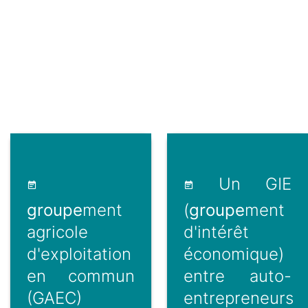
Un GIE
groupe
ment
(
groupe
ment
agricole
d'intérêt
d'exploitation
économique)
en commun
entre auto-
(GAEC)
entrepreneurs