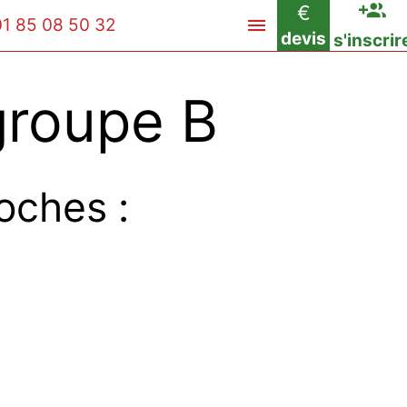
€
01 85 08 50 32
devis
s'inscrir
groupe B
oches :