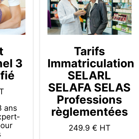
t
Tarifs
nel 3
Immatriculation
fié
SELARL
SELAFA SELAS
T
Professions
3 ans
règlementées
Expert-
pour
249.9
€ HT
s