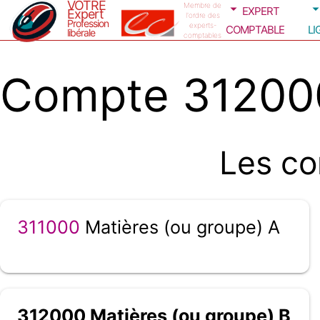
VOTRE
expert
Membre de
Expert
l'ordre des
Profession
comptable
li
experts-
libérale
comptables
Compte 312000
Les co
311000
Matières (ou groupe) A
312000 Matières (ou groupe) B