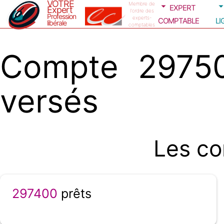
VOTRE
expert
Membre de
Expert
l'ordre des
Profession
comptable
li
experts-
libérale
comptables
Compte 29750
versés
Les co
297400
prêts