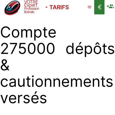
VOTRE
Expert
€
TARIFS
Profession
libérale
Compte
275000 dépôts
&
cautionnements
versés