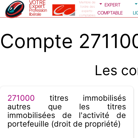
VOTRE
expert
Membre de
Expert
l'ordre des
Profession
comptable
li
experts-
libérale
comptables
Compte 271100
Les co
271000
titres immobilisés
autres que les titres
immobilisées de l'activité de
portefeuille (droit de propriété)