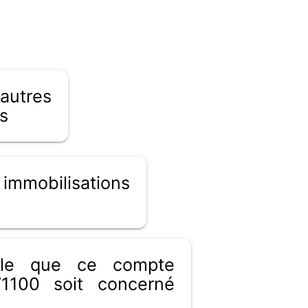
res
s
mmobilisations
ible que ce compte
1100 soit concerné