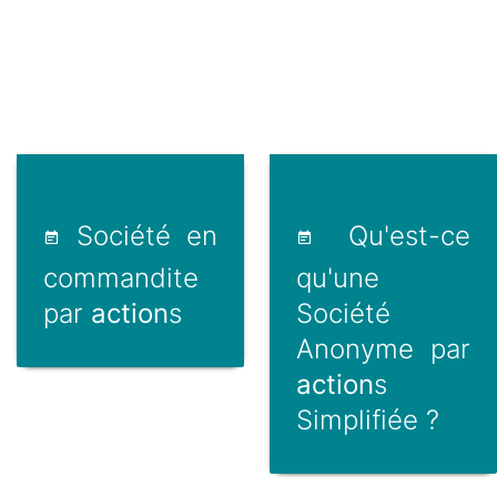
Société en
Qu'est-ce
commandite
qu'une
par
action
s
Société
Anonyme par
action
s
Simplifiée ?