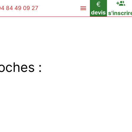
€
04 84 49 09 27
devis
s'inscrir
oches :