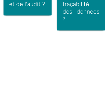
et de l'audit ?
traçabilité
des données
?