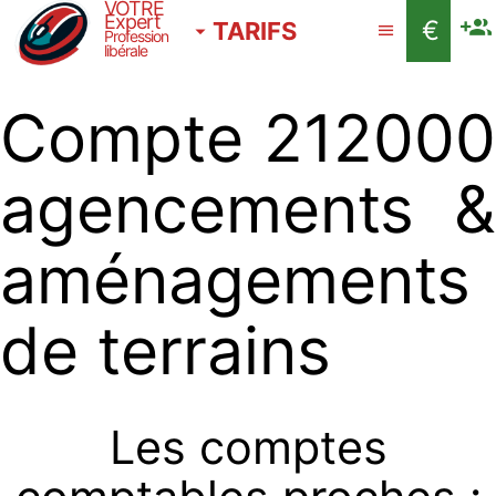
VOTRE
Expert
€
TARIFS
Profession
libérale
Compte 212000
agencements &
aménagements
de terrains
Les comptes