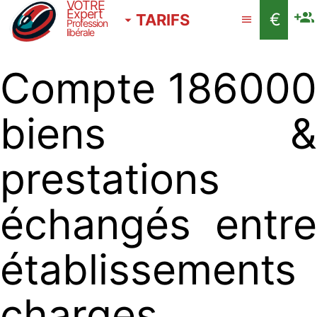
VOTRE
Expert
€
TARIFS
Profession
libérale
Compte 186000
biens &
prestations
échangés entre
établissements
charges