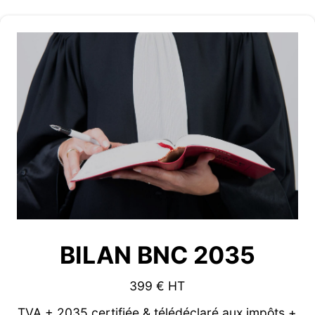
BILAN BNC 2035
399 € HT
TVA + 2035 certifiée & télédéclaré aux impôts +