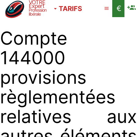
VOTRE
Expert
€
TARIFS
Profession
libérale
Compte
144000
provisions
règlementées
relatives aux
autres éléments