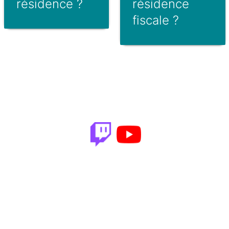
résidence ?
résidence
fiscale ?