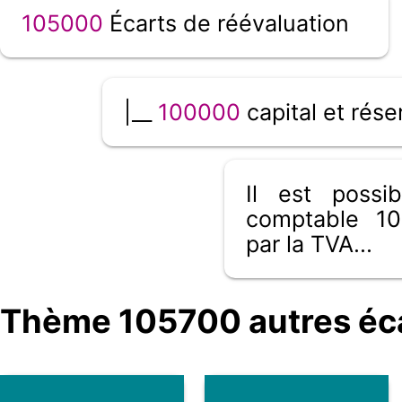
105000
Écarts de réévaluation
|__
100000
capital et rése
Il est poss
comptable 10
par la TVA...
Thème 105700 autres écar