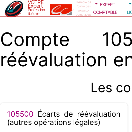
VOTRE
expert
Membre de
Expert
l'ordre des
Profession
comptable
li
experts-
libérale
comptables
Compte 105
réévaluation e
Les co
105500
Écarts de réévaluation
(autres opérations légales)