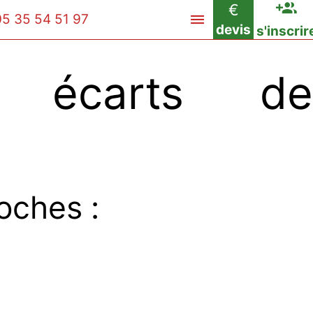
€
05 35 54 51 97
devis
s'inscrir
 écarts de
oches :